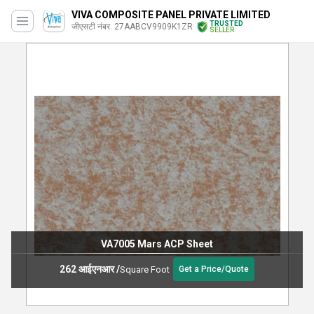
VIVA COMPOSITE PANEL PRIVATE LIMITED
TRUSTED
जीएसटी नंबर. 27AABCV9909K1ZR
SELLER
VA7005 Mars ACP Sheet
262 आईएनआर
/
Square Foot
Get a Price/Quote