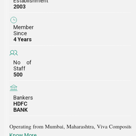
Establishment
2003
Member
Since
4 Years
No of
Staff
500
Bankers
HDFC
BANK
Operating from Mumbai, Maharashtra, Viva Composite Pane
Know More