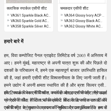
क्लासिक स्पार्कल एसीपी शीट
चमकदार एसीपी शीट
VA361 Sparkle Black ACP Sheet
VA364 Glossy Ivory ACP Sheet
VA360 Sparkle Gold ACP Sheet
VA363 Glossy Black ACP Sheet
VA358 Sparkle Silver ACP Sheet
VA362 Glossy White ACP Sheet
हमारे बारे में
हम, विवा कम्पोजिट पैनल प्राइवेट लिमिटेड वर्ष 2003 में अस्तित्व में
आए। हमने मुंबई, महाराष्ट्र से अपनी यात्रा शुरू की और पिछले दो
दशकों के परिचालन में, हमने एक महत्वपूर्ण बाजार उपस्थिति हासिल
की है, जहां हमारी एसीपी शीट विश्वसनीयता के लिए जानी जाती हैं।
हमने उद्योग में अपनी क्षमता स्थापित की है और ब्रश सिल्वर एसीपी
शीट, स्पार्कल रेड एसीपी शीट, स्पार्कल व्हाइट एसीपी शीट, ग्रेफाइट
हम टिकाऊ विकास में विश्वास करते हैं और हमारा संयंत्र सौर ऊर्जा
ग्रे एसीपी शीट, नौटिका ब्लैक एसीपी शीट आदि सहित उत्पादों की
जनरेटर से लैस है जो 850 किलोवाट बिजली उत्पन्न करता है और
एक विस्तृत श्रृंखला के प्रख्यात निर्माता और आपूर्तिकर्ता के रूप में
एसीपी शीट के सुचारू उत्पादन की सुविधा प्रदान करता है। हम दो