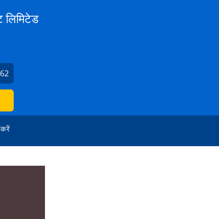
ट लिमिटेड
562
 करें