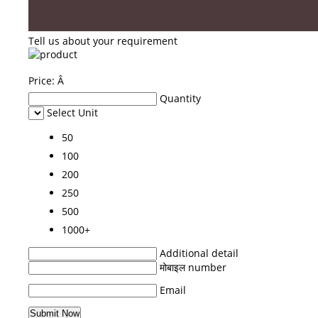
Tell us about your requirement
Price:
Â
Quantity
Select Unit
50
100
200
250
500
1000+
Additional detail
मोबाइल number
Email