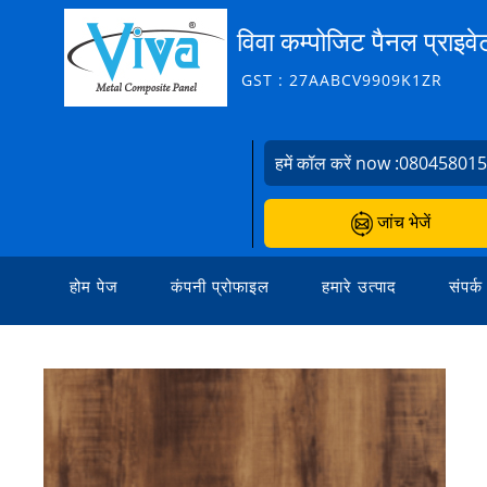
विवा कम्पोजिट पैनल प्राइवे
GST : 27AABCV9909K1ZR
हमें कॉल करें now :
08045801
जांच भेजें
होम पेज
कंपनी प्रोफाइल
हमारे उत्पाद
संपर्क