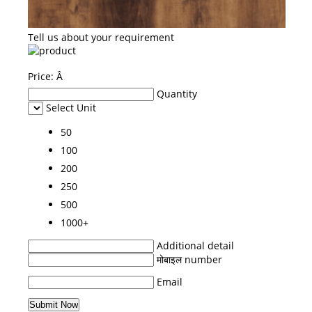
Tell us about your requirement
Price:
Â
Quantity
Select Unit
50
100
200
250
500
1000+
Additional detail
मोबाइल number
Email