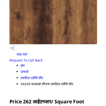
जांच भेजें
Request To Call Back
होम
उत्पादों
एचपीएल एसीपी शीट
VA549 पाल्डाओ रस्टिक एचपीएल एसीपी शीट
Price 262 आईएनआर
/ Square Foot