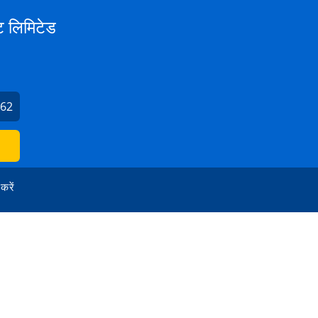
ट लिमिटेड
562
 करें