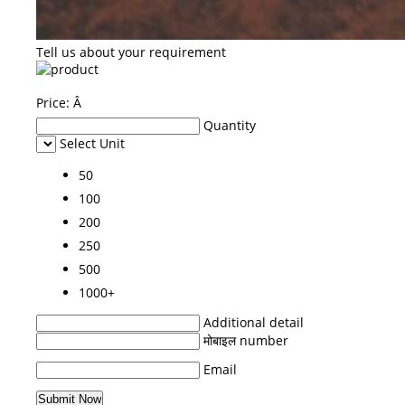
Tell us about your requirement
Price:
Â
Quantity
Select Unit
50
100
200
250
500
1000+
Additional detail
मोबाइल number
Email