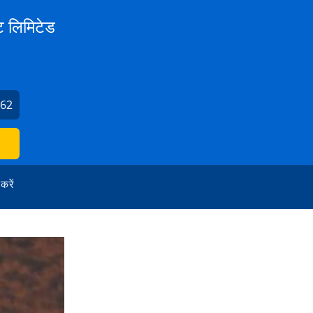
ट लिमिटेड
562
 करें