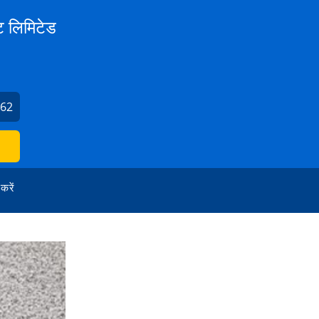
ट लिमिटेड
562
 करें