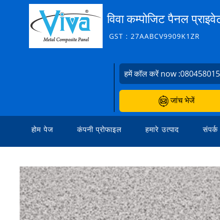
विवा कम्पोजिट पैनल प्राइवे
GST : 27AABCV9909K1ZR
हमें कॉल करें now :
08045801
जांच भेजें
होम पेज
कंपनी प्रोफाइल
हमारे उत्पाद
संपर्क