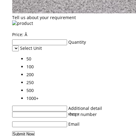
Tell us about your requirement
Price:
Â
Quantity
Select Unit
50
100
200
250
500
1000+
Additional detail
मोबाइल number
Email