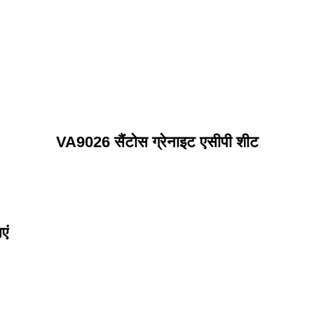
VA9026 सैंटोस ग्रेनाइट एसीपी शीट
एं